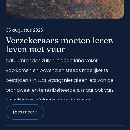
06 augustus 2026
Verzekeraars moeten leren
leven met vuur
Natuurbranden zullen in Nederland vaker
voorkomen en bovendien steeds moeilijker te
bestrijden zijn. Dat vraagt niet alleen iets van de
brandweer en terreinbeheerders, maar ook van
verzekeraars. Volgens onderzoeker én
brandweerman Bertram de Rooij kunnen
Lees meer
verzekeraars een belangrijke bijdrage leveren aan
preventie, risicobeheersing en het beter inzichtelijk