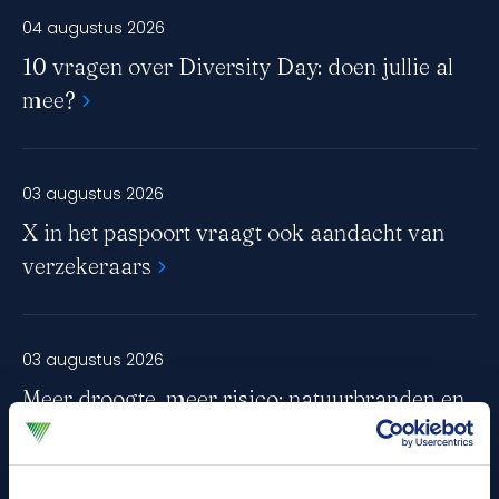
04 augustus 2026
maken van de maatschappelijke schade.
10 vragen over Diversity Day: doen jullie al
mee?
03 augustus 2026
X in het paspoort vraagt ook aandacht van
verzekeraars
03 augustus 2026
Meer droogte, meer risico: natuurbranden en
verzekeringen in Nederland