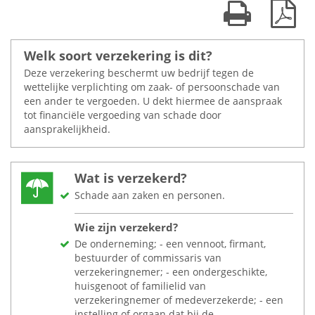
Print kaart
Dow
Welk soort verzekering is dit?
Deze verzekering beschermt uw bedrijf tegen de
wettelijke verplichting om zaak- of persoonschade van
een ander te vergoeden. U dekt hiermee de aanspraak
tot financiële vergoeding van schade door
aansprakelijkheid.
Wat is verzekerd?
Schade aan zaken en personen.
Wie zijn verzekerd?
De onderneming; - een vennoot, firmant,
bestuurder of commissaris van
verzekeringnemer; - een ondergeschikte,
huisgenoot of familielid van
verzekeringnemer of medeverzekerde; - een
instelling of orgaan dat bij de