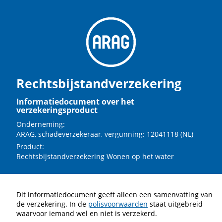
Rechtsbijstandverzekering
Informatiedocument over het
verzekeringsproduct
Onderneming:
ARAG, schadeverzekeraar, vergunning: 12041118 (NL)
Product:
Rechtsbijstandverzekering Wonen op het water
Dit informatiedocument geeft alleen een samenvatting van
de verzekering. In de
polisvoorwaarden
staat uitgebreid
waarvoor iemand wel en niet is verzekerd.