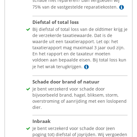
schade niet repareren? Dan vergoeden wij
Lees
75% van de vastgestelde reparatiekosten.
Diefstal of total loss
Bij diefstal of total loss van de oldtimer krijg je
de verzekerde taxatiewaarde. Dat is de
waarde uit een taxatierapport. Let op: het
taxatierapport mag maximaal 3 jaar oud zijn.
En het rapport en de taxateur moeten
voldoen aan bepaalde eisen. Bij total loss kun
Lees meer
je het wrak terugkrijgen.
Schade door brand of natuur
Je bent verzekerd voor schade door
bijvoorbeeld brand, hagel, bliksem, storm,
overstroming of aanrijding met een loslopend
dier.
Inbraak
Je bent verzekerd voor schade door (een
poging tot) diefstal of joyrijden. Wij vergoeden