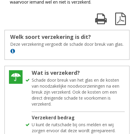
waarvoor iemand wel en niet is verzekerd.
Print kaart
Dow
Welk soort ver­ze­ke­ring is dit?
Deze verzekering vergoedt de schade door breuk van glas.
Lees meer
Wat is ver­ze­kerd?
Schade door breuk van het glas en de kosten
van noodzakelijke noodvoorzieningen na een
breuk zijn verzekerd. Ook de kosten om een
direct dreigende schade te voorkomen is
verzekerd.
Ver­ze­kerd be­drag
U kunt de ruitschade bij ons melden en wij
zorgen ervoor dat deze wordt gerepareerd.