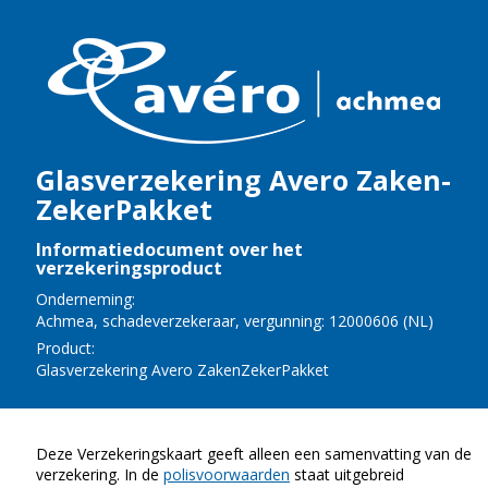
Glas­ver­ze­ke­ring Avero Za­ken­
Ze­ker­Pak­ket
Informatiedocument over het
verzekeringsproduct
Onderneming:
Ach­mea
,
scha­de­ver­ze­ke­raar
, vergunning: 12000606 (
NL
)
Product:
Glas­ver­ze­ke­ring Avero Za­ken­Ze­ker­Pak­ket
Deze Verzekeringskaart geeft alleen een samenvatting van de
verzekering.
In de
polisvoorwaarden
staat uitgebreid