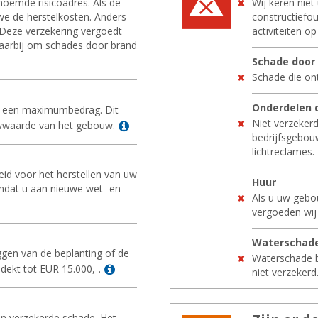
noemde risicoadres. Als de
Wij keren niet
we de herstelkosten. Anders
constructiefou
eze verzekering vergoedt
activiteiten op
aarbij om schades door brand
Scha­de door
Schade die ont
On­der­de­len
t een maximumbedrag. Dit
Niet verzekerd
Lees meer
wwaarde van het gebouw.
bedrijfsgebou
lichtreclames.
eid voor het herstellen van uw
Huur
mdat u aan nieuwe wet- en
Als u uw gebo
 meer
vergoeden wij
Wa­ter­scha­de
gen van de beplanting of de
Waterschade b
Lees meer
dekt tot EUR 15.000,-.
niet verzekerd
n verzekerde schade. Het