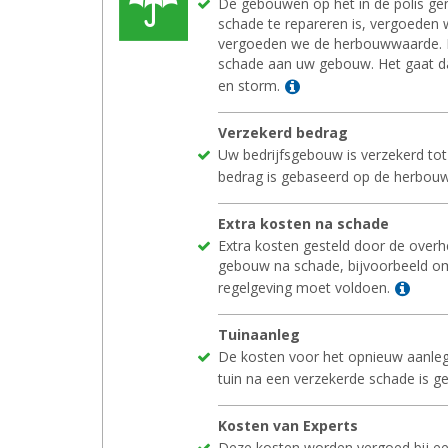
De gebouwen op het in de polis ge
schade te repareren is, vergoeden 
vergoeden we de herbouwwaarde. D
schade aan uw gebouw. Het gaat d
Lees meer
en storm.
Ver­ze­kerd be­drag
Uw bedrijfsgebouw is verzekerd to
bedrag is gebaseerd op de herbou
Extra kos­ten na scha­de
Extra kosten gesteld door de overh
gebouw na schade, bijvoorbeeld o
Lees
regelgeving moet voldoen.
Tuin­aan­leg
De kosten voor het opnieuw aanleg
tuin na een verzekerde schade is ge
Kos­ten van Ex­perts
Deze kosten worden vergoed bij ee