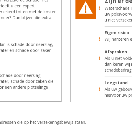
Zijn er de
Heeft u een expert
Waterschade is
erzekerd tot en met de kosten
uw polisvoorw
meer? Dan blijven die extra
u niet verzek
meer
Eigen ri­si­co
Wij hanteren e
dan is schade door neerslag,
water en schade door zaken
Af­spra­ken
Als u niet vol
dan keren wij n
schadebedrag 
 schade door neerslag,
ater, schade door zaken die
Leeg­stand
r een andere plotselinge
Als uw gebouw
er
hiervoor uw p
adressen die op het verzekeringsbewijs staan.