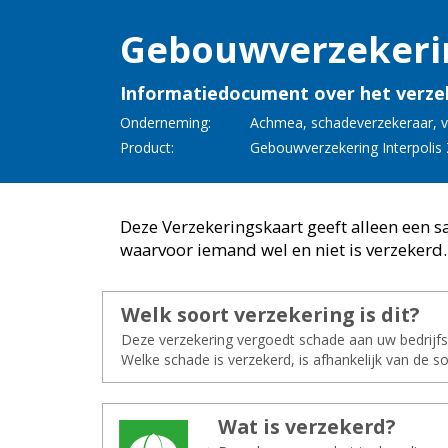
Ge­bouw­ver­ze­ke­ri
Informatiedocument over het verze
Onderneming:
Ach­mea
,
scha­de­ver­ze­ke­raar
, 
Product:
Ge­bouw­ver­ze­ke­ring In­ter­po­lis
Deze Verzekeringskaart geeft alleen een 
waarvoor iemand wel en niet is verzekerd.
Welk soort ver­ze­ke­ring is dit?
Deze verzekering vergoedt schade aan uw bedrijfsg
Welke schade is verzekerd, is afhankelijk van de so
Wat is ver­ze­kerd?