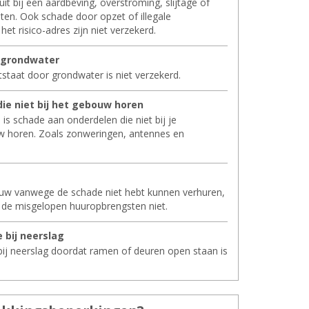
 uit bij een aardbeving, overstroming, slijtage of
ten. Ook schade door opzet of illegale
 het risico-adres zijn niet verzekerd.
 grond­wa­ter
staat door grondwater is niet verzekerd.
 die niet bij het ge­bouw horen
 is schade aan onderdelen die niet bij je
w horen. Zoals zonweringen, antennes en
uw vanwege de schade niet hebt kunnen verhuren,
 de misgelopen huuropbrengsten niet.
 bij neer­slag
ij neerslag doordat ramen of deuren open staan is
.