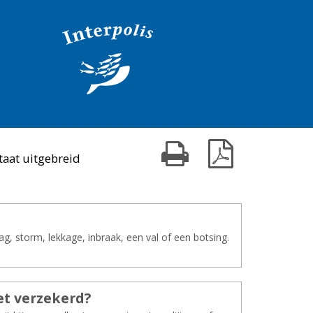
Print kaart
Download PDF
taat uitgebreid
, storm, lekkage, inbraak, een val of een botsing.
t ver­ze­kerd?