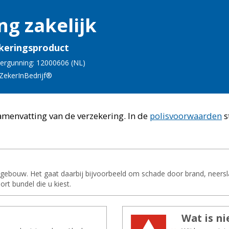
ng za­ke­lijk
keringsproduct
vergunning: 12000606 (
NL
)
 Ze­ker­In­Be­drijf®
samenvatting van de verzekering.
In de
polisvoorwaarden
s
ebouw. Het gaat daarbij bijvoorbeeld om schade door brand, neerslag
ort bundel die u kiest.
Wat is nie