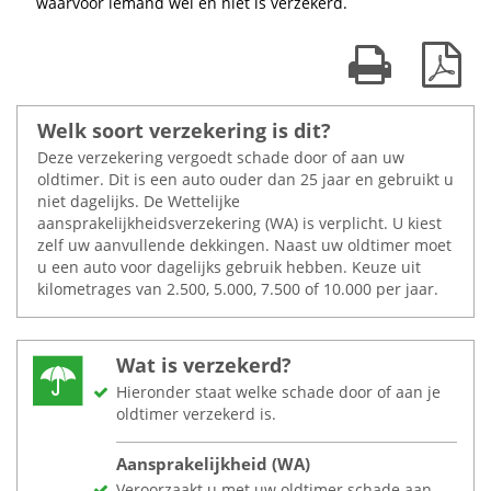
waarvoor iemand wel en niet is verzekerd.
Print kaart
Dow
Welk soort verzekering is dit?
Deze verzekering vergoedt schade door of aan uw
oldtimer. Dit is een auto ouder dan 25 jaar en gebruikt u
niet dagelijks. De Wettelijke
aansprakelijkheidsverzekering (WA) is verplicht. U kiest
zelf uw aanvullende dekkingen. Naast uw oldtimer moet
u een auto voor dagelijks gebruik hebben. Keuze uit
kilometrages van 2.500, 5.000, 7.500 of 10.000 per jaar.
Wat is verzekerd?
Hieronder staat welke schade door of aan je
oldtimer verzekerd is.
Aansprakelijkheid (WA)
Veroorzaakt u met uw oldtimer schade aan