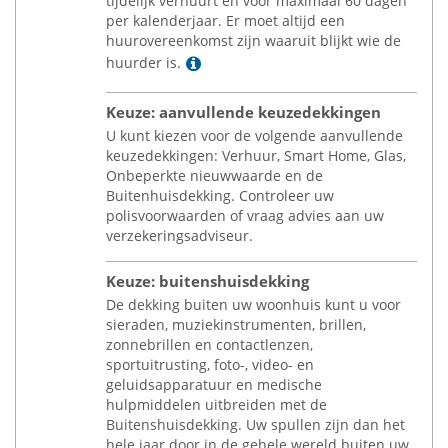
tijdelijk verhuurt en voor maximaal 60 dagen
per kalenderjaar. Er moet altijd een
huurovereenkomst zijn waaruit blijkt wie de
Lees meer
huurder is.
Keuze: aanvullende keuzedekkingen
U kunt kiezen voor de volgende aanvullende
keuzedekkingen: Verhuur, Smart Home, Glas,
Onbeperkte nieuwwaarde en de
Buitenhuisdekking. Controleer uw
polisvoorwaarden of vraag advies aan uw
verzekeringsadviseur.
Keuze: buitenshuisdekking
De dekking buiten uw woonhuis kunt u voor
sieraden, muziekinstrumenten, brillen,
zonnebrillen en contactlenzen,
sportuitrusting, foto-, video- en
geluidsapparatuur en medische
hulpmiddelen uitbreiden met de
Buitenshuisdekking. Uw spullen zijn dan het
hele jaar door in de gehele wereld buiten uw