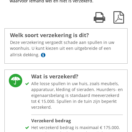
waarvoor iemand wel en niet is verzekerd.
Print kaart
Dow
Welk soort verzekering is dit?
Deze verzekering vergoedt schade aan spullen in uw
woonhuis. U kunt kiezen uit een uitgebreide of een
Lees meer
allrisk dekking.
Wat is verzekerd?
Alle losse spullen in uw huis, zoals meubels,
apparatuur, kleding of sieraden. Huurders- en
eigenaarsbelang is standaard meeverzekerd
tot
€
15.000. Spullen in de tuin zijn beperkt
verzekerd.
Verzekerd bedrag
Het verzekerd bedrag is maximaal
€
175.000.