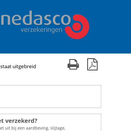
Print kaart
Download PDF
staat uitgebreid
es meer
et verzekerd?
et uit bij een aardbeving, slijtage,