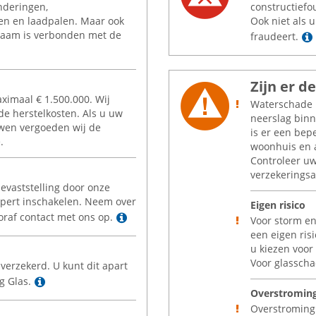
nderingen,
constructief
en en laadpalen. Maar ook
Ook niet als 
zaam is verbonden met de
fraudeert.
Zijn er 
aximaal
€
1.500.000. Wij
Waterschade is
e herstelkosten. Als u uw
neerslag bin
wen vergoeden wij de
is er een bep
.
woonhuis en 
Controleer u
verzekeringsa
evaststelling door onze
xpert inschakelen. Neem over
Eigen risico
Lees meer
raf contact met ons op.
Voor storm en
een eigen ris
u kiezen voor
Voor glasscha
verzekerd. U kunt dit apart
Lees meer
g Glas.
Overstromin
Overstroming 