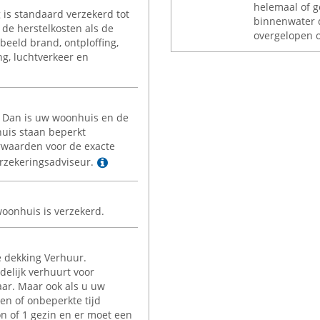
helemaal of g
is standaard verzekerd tot
binnenwater d
de herstelkosten als de
overgelopen o
beeld brand, ontploffing,
ng, luchtverkeer en
 Dan is uw woonhuis en de
uis staan beperkt
orwaarden voor de exacte
Lees meer
rzekeringsadviseur.
oonhuis is verzekerd.
e dekking Verhuur.
delijk verhuurt voor
ar. Maar ook als u uw
n of onbeperkte tijd
n of 1 gezin en er moet een