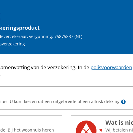
g
keringsproduct
deverzekeraar, vergunning: 75875837 (NL)
sverzekering
samenvatting van de verzekering. In de
polisvoorwaarden
.
Le
s. U kunt kiezen uit een uitgebreide of een allrisk dekking
Wat is ni
ade. Bij het woonhuis horen
Wij betalen ni