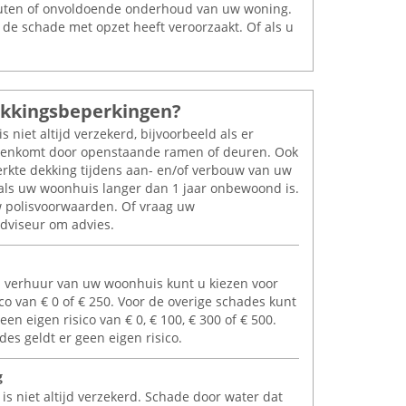
outen of onvoldoende onderhoud van uw woning.
u de schade met opzet heeft veroorzaakt. Of als u
Lees meer
dekkingsbeperkingen?
 niet altijd verzekerd, bijvoorbeeld als er
nenkomt door openstaande ramen of deuren. Ook
erkte dekking tijdens aan- en/of verbouw van uw
als uw woonhuis langer dan 1 jaar onbewoond is.
w polisvoorwaarden. Of vraag uw
dviseur om advies.
 verhuur van uw woonhuis kunt u kiezen voor
ico van
€
0 of
€
250. Voor de overige schades kunt
 een eigen risico van
€
0,
€
100,
€
300 of
€
500.
des geldt er geen eigen risico.
g
is niet altijd verzekerd. Schade door water dat