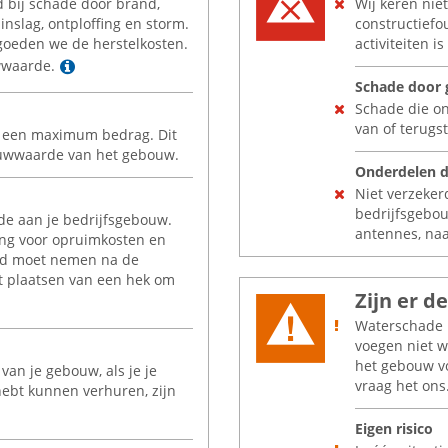
d bij schade door brand,
Wij keren niet
minslag, ontploffing en storm.
constructiefo
rgoeden we de herstelkosten.
activiteiten i
Lees meer
wwaarde.
Schade door
Schade die on
van of terugst
ot een maximum bedrag. Dit
ouwwaarde van het gebouw.
Onderdelen d
Niet verzeker
bedrijfsgebou
de aan je bedrijfsgebouw.
antennes, na
ing voor opruimkosten en
eid moet nemen na de
t plaatsen van een hek om
Zijn er 
s meer
Waterschade is
voegen niet w
het gebouw vo
an je gebouw, als je je
vraag het ons
ebt kunnen verhuren, zijn
Eigen risico