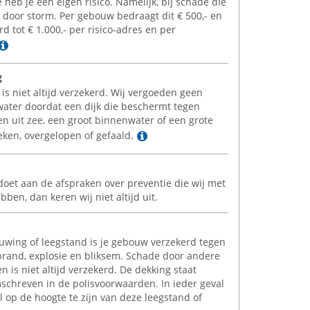
e heb je een eigen risico. Namelijk, bij schade die
t door storm. Per gebouw bedraagt dit
€
500,- en
rd tot
€
1.000,- per risico-adres en per
Lees meer
g
is niet altijd verzekerd. Wij vergoeden geen
ater doordat een dijk die beschermt tegen
n uit zee, een groot binnenwater of een grote
Lees meer
weken, overgelopen of gefaald.
oldoet aan de afspraken over preventie die wij met
ben, dan keren wij niet altijd uit.
uwing of leegstand is je gebouw verzekerd tegen
rand, explosie en bliksem. Schade door andere
 is niet altijd verzekerd. De dekking staat
schreven in de polisvoorwaarden. In ieder geval
l op de hoogte te zijn van deze leegstand of