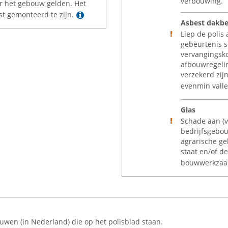
verbouwing.
r het gebouw gelden. Het
Lees meer
st gemonteerd te zijn.
Asbest dakb
Liep de polis
gebeurtenis 
vervangingsk
afbouwregelin
verzekerd zij
evenmin valle
Glas
Schade aan (v
bedrijfsgebou
agrarische ge
staat en/of de
bouwwerkzaa
uwen (in Nederland) die op het polisblad staan.