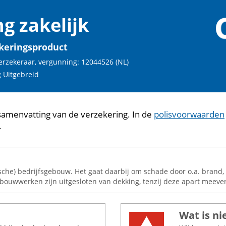
g zakelijk
keringsproduct
rzekeraar, vergunning: 12044526 (NL)
 Uitgebreid
samenvatting van de verzekering. In de
polisvoorwaarden
.
che) bedrijfsgebouw. Het gaat daarbij om schade door o.a. brand, n
wwerken zijn uitgesloten van dekking, tenzij deze apart meeverze
Wat is ni