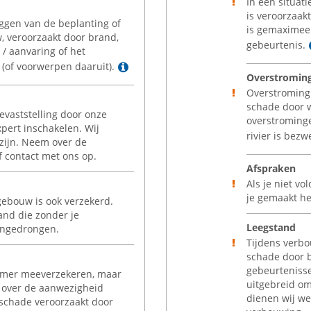
In één situati
is veroorzaak
ggen van de beplanting of
is gemaximee
, veroorzaakt door brand,
gebeurtenis.
 / aanvaring of het
Lees meer
 (of voorwerpen daaruit).
Overstromin
Overstroming 
schade door w
evaststelling door onze
overstrominge
xpert inschakelen. Wij
rivier is bez
k zijn. Neem over de
 contact met ons op.
Afspraken
Als je niet v
je gemaakt heb
ebouw is ook verzekerd.
and die zonder je
Leegstand
engedrongen.
Tijdens verbo
schade door b
gebeurtenissen
rmer meeverzekeren, maar
uitgebreid om
n over de aanwezigheid
dienen wij we
 schade veroorzaakt door