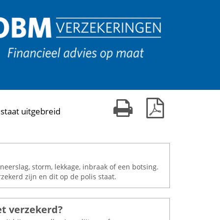
Print kaart
Download PDF
staat uitgebreid
eerslag, storm, lekkage, inbraak of een botsing.
kerd zijn en dit op de polis staat.
et verzekerd?