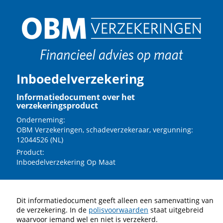
Inboedelverzekering
Informatiedocument over het
verzekeringsproduct
Onderneming:
OBM Verzekeringen, schadeverzekeraar, vergunning:
12044526 (NL)
Product:
Inboedelverzekering Op Maat
Dit informatiedocument geeft alleen een samenvatting van
de verzekering. In de
polisvoorwaarden
staat uitgebreid
waarvoor iemand wel en niet is verzekerd.