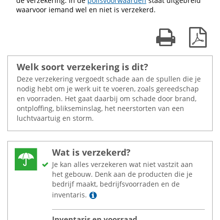
de verzekering. In de
polisvoorwaarden
staat uitgebreid
waarvoor iemand wel en niet is verzekerd.
Print kaart
Dow
Welk soort verzekering is dit?
Deze verzekering vergoedt schade aan de spullen die je
nodig hebt om je werk uit te voeren, zoals gereedschap
en voorraden. Het gaat daarbij om schade door brand,
ontploffing, blikseminslag, het neerstorten van een
luchtvaartuig en storm.
Wat is verzekerd?
Je kan alles verzekeren wat niet vastzit aan
het gebouw. Denk aan de producten die je
bedrijf maakt, bedrijfsvoorraden en de
Lees meer
inventaris.
Inventaris en voorraad