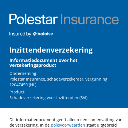
Inzittendenverzekering
Informatiedocument over het
verzekeringsproduct
Onderneming:
Polestar Insurance, schadeverzekeraar, vergunning:
12047450 (NL)
Product:
Schadeverzekering voor inzittenden (SVI)
Dit informatiedocument geeft alleen een samenvatting van
de verzekering. In de
polisvoorwaarden
staat uitgebreid