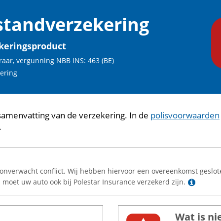
standverzekering
keringsproduct
aar, vergunning NBB INS: 463 (BE)
ering
samenvatting van de verzekering. In de
polisvoorwaarden
.
n onverwacht conflict. Wij hebben hiervoor een overeenkomst geslot
Lees 
n moet uw auto ook bij Polestar Insurance verzekerd zijn.
Wat is ni