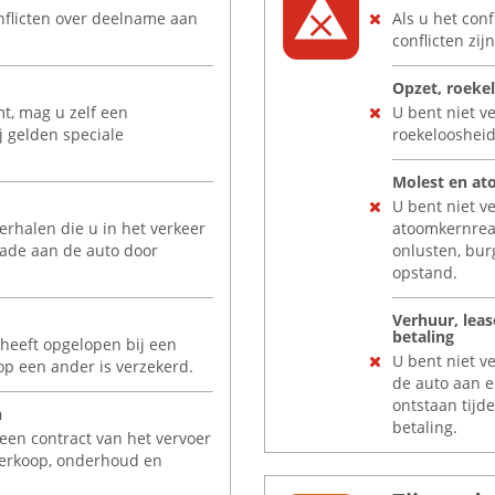
onflicten over deelname aan
Als u het conf
conflicten zij
Opzet, roekel
mt, mag u zelf een
U bent niet ve
j gelden speciale
roekeloosheid 
Molest en at
U bent niet v
verhalen die u in het verkeer
atoomkernrea
hade aan de auto door
onlusten, bur
opstand.
Verhuur, leas
betaling
 heeft opgelopen bij een
U bent niet v
op een ander is verzekerd.
de auto aan e
ontstaan tijd
n
betaling.
r een contract van het vervoer
 verkoop, onderhoud en