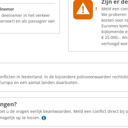
Zijn er 
Meld een conf
elnemer
We proberen h
s deelnemer in het verkeer
kosten voor r
 vervoer) en als passagier van
Euromex kome
bijkomende e
€
25.000,-. Al
verhoogd wor
conflicten in Nederland. In de bijzondere polisvoorwaarden rechtsb
in Europa en een aantal landen daarbuiten.
ingen?
oet u de vragen eerlijk beantwoorden. Meld een conflict direct bij
Lees meer
mogelijk op te lossen.