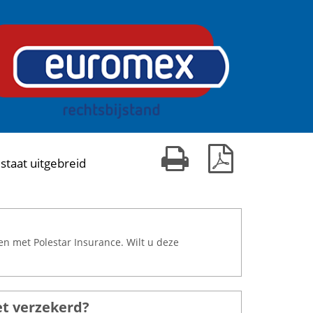
Print kaart
Download PDF
staat uitgebreid
en met Polestar Insurance. Wilt u deze
meer
et verzekerd?