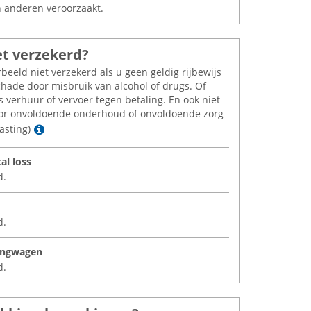
n anderen veroorzaakt.
et verzekerd?
rbeeld niet verzekerd als u geen geldig rijbewijs
schade door misbruik van alcohol of drugs. Of
s verhuur of vervoer tegen betaling. En ook niet
oor onvoldoende onderhoud of onvoldoende zorg
Lees meer
asting)
tal loss
d.
d.
angwagen
d.