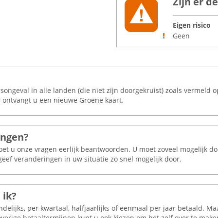
Zijn er 
Eigen risico
Geen
ongeval in alle landen (die niet zijn doorgekruist) zoals vermeld 
ar ontvangt u een nieuwe Groene kaart.
ingen?
moet u onze vragen eerlijk beantwoorden. U moet zoveel mogelijk 
geef veranderingen in uw situatie zo snel mogelijk door.
 ik?
elijks, per kwartaal, halfjaarlijks of eenmaal per jaar betaald. M
verige betaaltermijnen kunt u ook kiezen om het zelf over te make