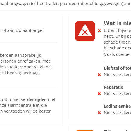
aanhangwagen (of boottrailer, paardentrailer of bagagewagen) aa
Wat is ni
or of aan uw aanhanger
U bent bijvoo
hebt. Of bij 
schade tijden
bij schade d
(zoals overbel
ekerden aansprakelijk
ersonen en/of zaken, met
de schade, veroorzaakt met
Diefstal of to
kerd bedrag bedraagt
Niet verzeker
Reparatie
Niet verzeker
unt u niet verder rijden met
ze alarmcentrale in die
Lading aanh
an vergoeden wij de kosten
Niet verzeker
eer