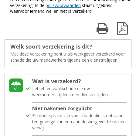
verzekering.
In de
polisvoorwaarden
staat uitgebreid
waarvoor iemand wel en niet is verzekerd.
Print kaart
Dow
Welk soort ver­ze­ke­ring is dit?
Met deze verzekering bent u als werkgever verzekerd voor
schade die uw medewerkers tijdens een dienstrit lijden.
Wat is ver­ze­kerd?
Letsel- en zaakschade die uw
werknemers tijdens een dienstrit lijden.
Niet na­ko­men zorg­plicht
Er moet sprake zijn van schade die is ontstaan
ten gevolge van een aan de wergever te maken
verwijt.