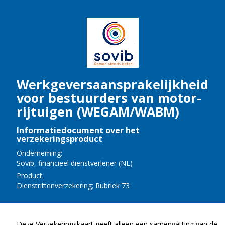
Werk­ge­vers­aan­spra­ke­lijk­heid
voor be­stuur­ders van mo­tor­
rij­tui­gen (WEGAM/WABM)
Informatiedocument over het
verzekeringsproduct
Onderneming:
Sovib
,
fi­nan­ci­eel dienst­ver­le­ner
(
NL
)
Product:
Dienst­rit­ten­ver­ze­ke­ring; Ru­briek 73
Deze Verzekeringskaart geeft alleen een samenvatting van de