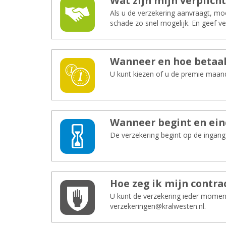
Wat zijn mijn ver­plich­
Als u de verzekering aanvraagt, m
schade zo snel mogelijk. En geef ve
Wan­neer en hoe be­taal
U kunt kiezen of u de premie maand
Wan­neer be­gint en ein
De verzekering begint op de ingang
Hoe zeg ik mijn con­tra
U kunt de verzekering ieder moment
verzekeringen@kralwesten.nl.