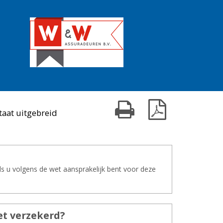
Print kaart
Download PDF
taat uitgebreid
ls u volgens de wet aansprakelijk bent voor deze
t ver­ze­kerd?