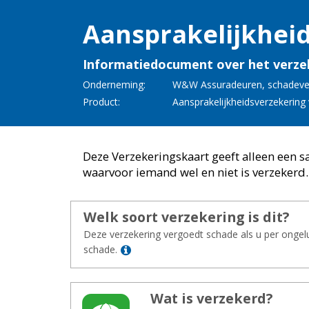
Aan­spra­ke­lijk­heid
Informatiedocument over het verze
Onderneming:
W&W As­su­ra­deu­ren
,
scha­de­ve
Product:
Aan­spra­ke­lijk­heids­ver­ze­ke­ring 
Deze Verzekeringskaart geeft alleen een 
waarvoor iemand wel en niet is verzekerd.
Welk soort ver­ze­ke­ring is dit?
Deze verzekering vergoedt schade als u per ongelu
Lees meer
schade.
Wat is ver­ze­kerd?