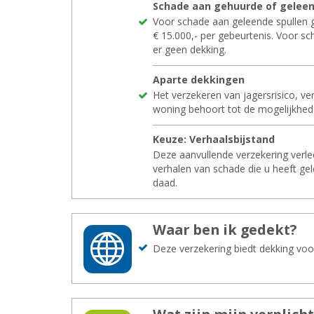
Scha­de aan ge­huur­de of ge­leen
Voor schade aan geleende spullen
€ 15.000,- per gebeurtenis. Voor sc
er geen dekking.
Apar­te dek­kin­gen
Het verzekeren van jagersrisico, ve
woning behoort tot de mogelijkhed
Keuze: Ver­haals­bij­stand
Deze aanvullende verzekering verlee
verhalen van schade die u heeft g
daad.
Waar ben ik ge­dekt?
Deze verzekering biedt dekking voo