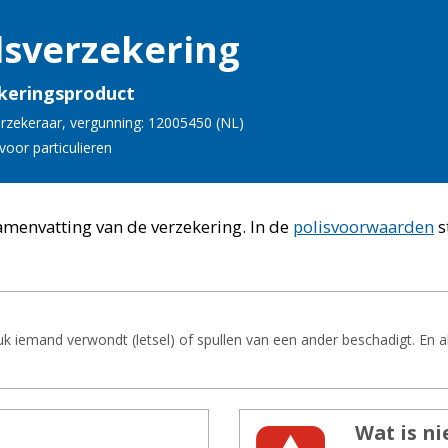
s­ver­ze­ke­ring
keringsproduct
r­ze­ke­raar
, vergunning: 12005450 (
NL
)
voor par­ti­cu­lie­ren
samenvatting van de verzekering.
In de
polisvoorwaarden
s
k iemand verwondt (letsel) of spullen van een ander beschadigt. En a
Wat is nie