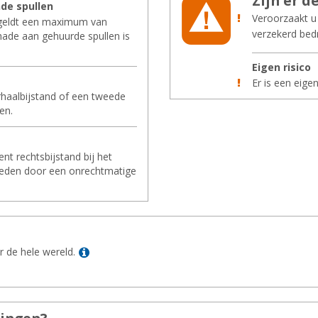
Zijn er de
­de spul­len
Veroorzaakt u 
 geldt een maximum van
verzekerd bedr
hade aan gehuurde spullen is
Eigen ri­si­co
Er is een eige
rhaalbijstand of een tweede
en.
nt rechtsbijstand bij het
eleden door een onrechtmatige
Lees meer
r de hele wereld.