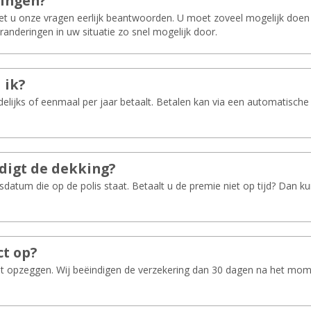
tin­gen?
oet u onze vragen eerlijk beantwoorden. U moet zoveel mogelijk do
randeringen in uw situatie zo snel mogelijk door.
 ik?
elijks of eenmaal per jaar betaalt. Betalen kan via een automatische
­digt de dek­king?
sdatum die op de polis staat. Betaalt u de premie niet op tijd? Dan 
ct op?
 opzeggen. Wij beëindigen de verzekering dan 30 dagen na het momen