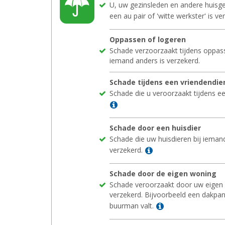
U, uw gezinsleden en andere huisge
een au pair of 'witte werkster' is ve
Op­pas­sen of lo­ge­ren
Schade verzoorzaakt tijdens oppasse
iemand anders is verzekerd.
Scha­de tij­dens een vrien­den­die
Schade die u veroorzaakt tijdens ee
Lees meer
Scha­de door een huis­dier
Schade die uw huisdieren bij ieman
Lees meer
verzekerd.
Scha­de door de eigen wo­ning
Schade veroorzaakt door uw eigen 
verzekerd. Bijvoorbeeld een dakpan
Lees meer
buurman valt.