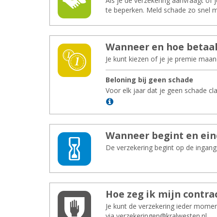
Als je de verzekering aanvraagt o
te beperken. Meld schade zo snel mo
Wan­neer en hoe be­taal
Je kunt kiezen of je je premie maan
Be­lo­ning bij geen scha­de
Voor elk jaar dat je geen schade cl
Lees meer
Wan­neer be­gint en ein
De verzekering begint op de ingang
Hoe zeg ik mijn con­tra
Je kunt de verzekering ieder momen
via verzekeringen@kralwesten.nl.