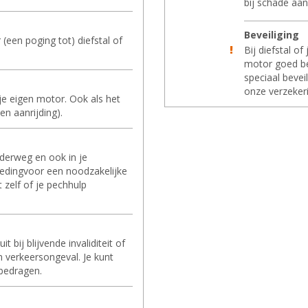
bij schade aan
Be­vei­li­ging
(een poging tot) diefstal of
Bij diefstal of
motor goed be
speciaal bevei
onze verzeker
je eigen motor. Ook als het
en aanrijding).
nderweg en ook in je
oedingvoor een noodzakelijke
 zelf of je pechhulp
 bij blijvende invaliditeit of
n verkeersongeval. Je kunt
 bedragen.