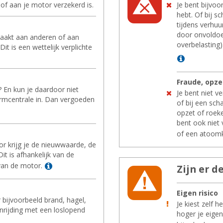
of aan je motor verzekerd is.
Je bent bijvoo
hebt. Of bij s
tijdens verhuu
door onvoldoe
zaakt aan anderen of aan
overbelasting)
t is een wettelijk verplichte
Lees mee
Frau­de, opzet,
? En kun je daardoor niet
Je bent niet ve
armcentrale in. Dan vergoeden
of bij een sch
Lees meer
opzet of roeke
bent ook niet 
of een atoomk
tor krijg je de nieuwwaarde, de
t is afhankelijk van de
Lees meer
an de motor.
Zijn er de
Eigen ri­si­co
 bijvoorbeeld brand, hagel,
Je kiest zelf h
nrijding met een loslopend
hoger je eigen 