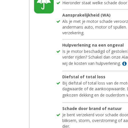
Hieronder staat welke schade door 
Aan­spra­ke­lijk­heid (WA)
Als je met je motor schade veroor
andermans auto, motor of spullen. Di
verzekering.
Hulp­ver­le­ning na een on­ge­val
Is je motor beschadigd of gestolen
verder rijden? Schakel dan onze Al
wij de kosten van hulpverlening.
Dief­stal of total loss
Bij diefstal of total loss van de mo
dagwaarde of de aankoopwaarde. Di
gekozen dekking en de ouderdom v
Scha­de door brand of na­tuur
Je bent verzekerd voor schade door
bliksem, storm, overstroming of aa
dier.