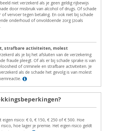
rbeeld niet verzekerd als je geen geldig rijbewijs
chade door misbruik van alcohol of drugs. Of schade
r of vervoer tegen betaling. En ook niet bij schade
nde onderhoud of onvoldoende zorg (zoals
.
r
 straf­ba­re ac­ti­vi­tei­ten, mo­lest
rzekerd als je bij het afsluiten van de verzekering
ade fraude pleegt. Of als er bij schade sprake is van
loosheid of criminele en strafbare activiteiten. Je
verzekerd als de schade het gevolg is van molest
Lees meer
ernreactie.
k­kings­be­per­kin­gen?
et eigen risico: € 0, € 150, € 250 of € 500. Hoe
risico, hoe lager je premie. Het eigen risico geldt