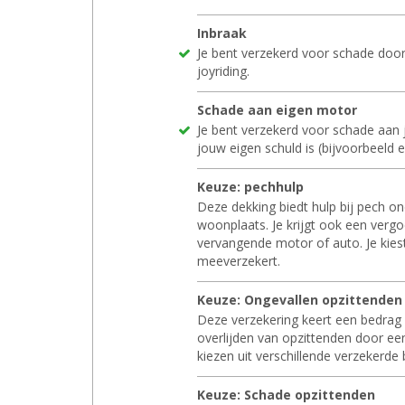
In­braak
Je bent verzekerd voor schade door 
joyriding.
Scha­de aan eigen motor
Je bent verzekerd voor schade aan 
jouw eigen schuld is (bijvoorbeeld e
Keuze: pech­hulp
Deze dekking biedt hulp bij pech o
woonplaats. Je krijgt ook een verg
vervangende motor of auto. Je kiest
meeverzekert.
Keuze: On­ge­val­len op­zit­ten­den
Deze verzekering keert een bedrag uit
overlijden van opzittenden door ee
kiezen uit verschillende verzekerde
Keuze: Scha­de op­zit­ten­den