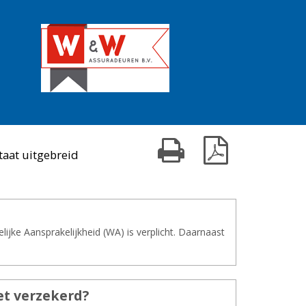
Print kaart
Download PDF
taat uitgebreid
jke Aansprakelijkheid (WA) is verplicht. Daarnaast
t ver­ze­kerd?