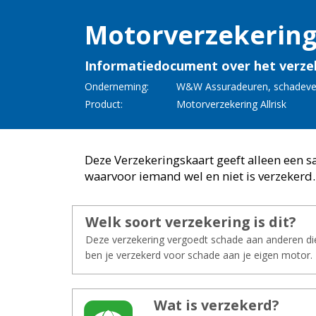
Mo­tor­ver­ze­ke­rin
Informatiedocument over het verze
Onderneming:
W&W As­su­ra­deu­ren
,
scha­de­ve
Product:
Mo­tor­ver­ze­ke­ring All­risk
Deze Verzekeringskaart geeft alleen een 
waarvoor iemand wel en niet is verzekerd.
Welk soort ver­ze­ke­ring is dit?
Deze verzekering vergoedt schade aan anderen die 
ben je verzekerd voor schade aan je eigen motor.
Wat is ver­ze­kerd?