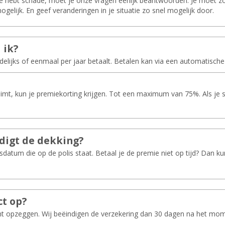
f je hebt schade, moet je onze vragen eerlijk beantwoorden. Je moet
gelijk. En geef veranderingen in je situatie zo snel mogelijk door.
 ik?
delijks of eenmaal per jaar betaalt. Betalen kan via een automatische
aimt, kun je premiekorting krijgen. Tot een maximum van 75%. Als je s
­digt de dek­king?
sdatum die op de polis staat. Betaal je de premie niet op tijd? Dan 
ct op?
t opzeggen. Wij beëindigen de verzekering dan 30 dagen na het mome