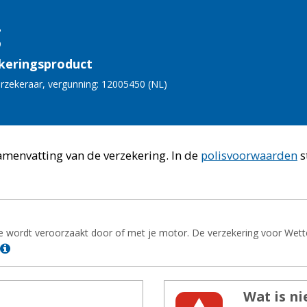
g
keringsproduct
r­ze­ke­raar
, vergunning: 12005450 (
NL
)
samenvatting van de verzekering.
In de
polisvoorwaarden
s
wordt veroorzaakt door of met je motor. De verzekering voor Wetteli
Lees meer
Wat is nie